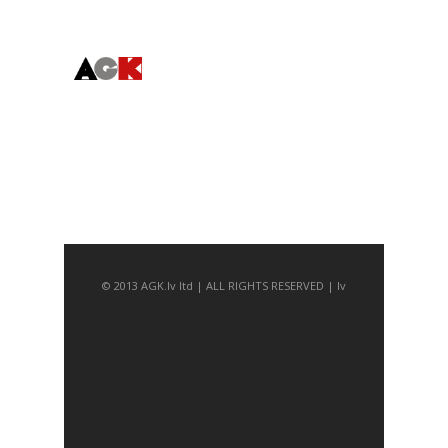
About Us
Ātra navigācija
Contact info
© 2013 AGK.lv ltd | ALL RIGHTS RESERVED | lv