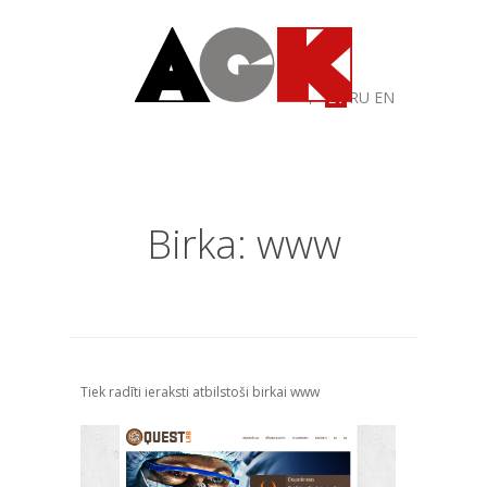
LV
RU
EN
Birka: www
Tiek radīti ieraksti atbilstoši birkai www