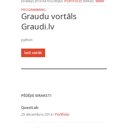
04 MAIJS 2014 KATEGORIJAS:
PORTFOLIO
BIRKAS:
WWW
PROGRAMMING
Graudu vortāls
Graudi.lv
python
lasīt vairāk
PĒDĒJIE IERAKSTI
QuestLab
25 decembris 2014 /
Portfolio