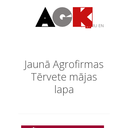
LV
RU
EN
Jaunā Agrofirmas
Tērvete mājas
lapa